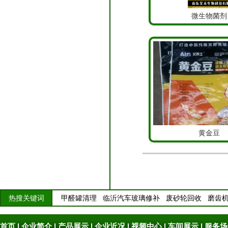
微生物菌剂
黄金豆
热搜关键词
甲醛罐清理
临沂汽车玻璃修补
废砂轮回收
磨齿
首页
|
企业简介
|
产品展示
|
企业近况
|
视频中心
|
车间展示
|
服务场